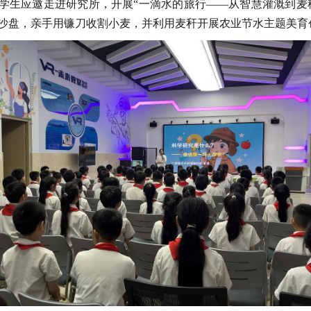
学生应邀走进研究所，开展“一滴水的旅行——从智慧灌溉到麦
沙盘，亲手用镰刀收割小麦，并利用麦秆开展农业节水主题美育