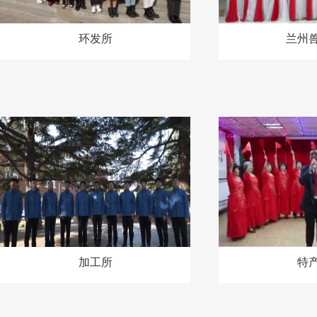
环发所
兰州
加工所
特