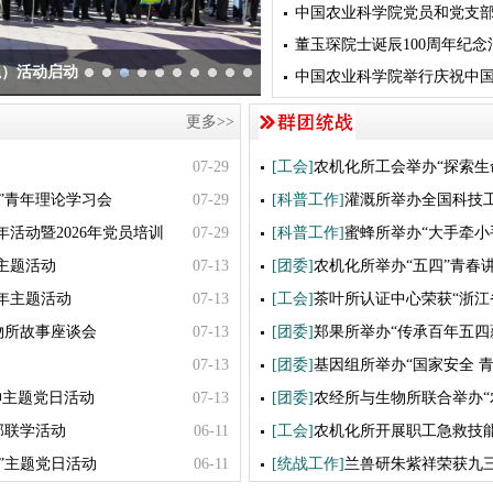
中国农业科学院党员和党支部
董玉琛院士诞辰100周年纪
绳）活动启动
中国农业科学院举行庆祝中国
更多>>
07-29
[工会]
农机化所工会举办“探索生命
”青年理论学习会
07-29
[科普工作]
灌溉所举办全国科技
活动暨2026年党员培训
07-29
[科普工作]
蜜蜂所举办“大手牵小手
主题活动
07-13
[团委]
农机化所举办“五四”青春
年主题活动
07-13
[工会]
茶叶所认证中心荣获“浙江
物所故事座谈会
07-13
[团委]
郑果所举办“传承百年五四薪
07-13
[团委]
基因组所举办“国家安全 青
神主题党日活动
07-13
[团委]
农经所与生物所联合举办“农
部联学活动
06-11
[工会]
农机化所开展职工急救技
”主题党日活动
06-11
[统战工作]
兰兽研朱紫祥荣获九三学