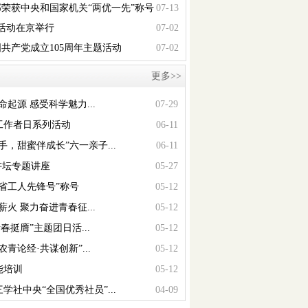
荣获中央和国家机关“两优一先”称号
07-13
念活动在京举行
07-02
共产党成立105周年主题活动
07-02
更多>>
起源 感受科学魅力...
07-29
工作者日系列活动
06-11
，甜蜜伴成长”六一亲子...
06-11
讲坛专题讲座
05-27
省工人先锋号”称号
05-12
火 聚力奋进青春征...
05-12
春挺膺”主题团日活...
05-12
青论经·共谋创新”...
05-12
能培训
05-12
社中央“全国优秀社员”...
04-09